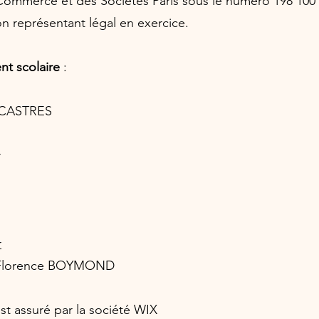
Commerce et des Sociétés Paris sous le numéro 198 100 
n représentant légal en exercice.
nt scolaire
:
 CASTRES
r
r
 : Florence BOYMOND
st assuré par la société WIX