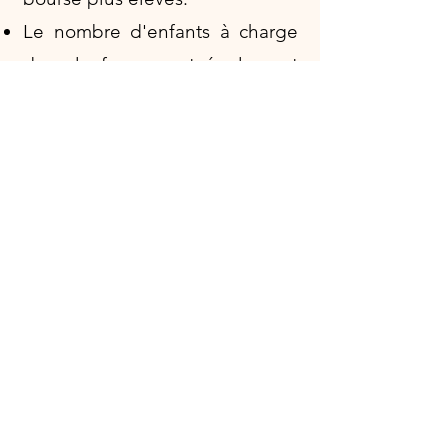
Le nombre d'enfants à charge
dans le foyer peut également
être pris en compte. Les
familles ayant plusieurs enfants
à charge peuvent être éligibles
à des montants de bourse plus
importants.
Dans certains cas, le niveau
d'autonomie financière de
l'étudiant peut influencer
l'attribution des bourses.
L’éloignement géographique
entre l’établissement de